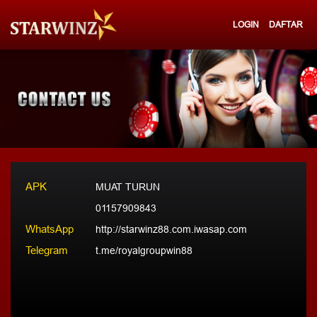
LOGIN
DAFTAR
APK
MUAT TURUN
01157909843
WhatsApp
http://starwinz88.com.iwasap.com
Telegram
t.me/royalgroupwin88